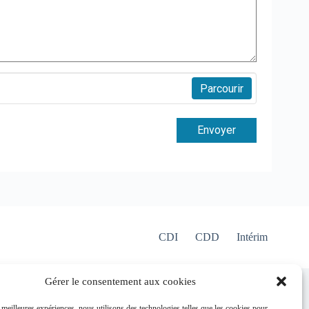
Parcourir
Envoyer
CDI
CDD
Intérim
Gérer le consentement aux cookies
e collectif
s meilleures expériences, nous utilisons des technologies telles que les cookies pour