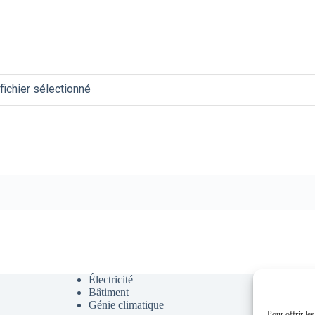
fichier sélectionné
Électricité
CFA
Bâtiment
CFO
Génie climatique
Chauffag
Pour offrir le