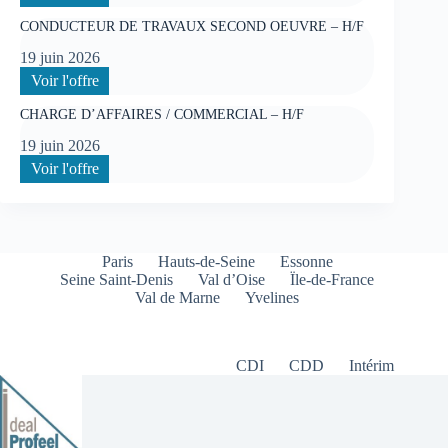
CHEF
CONDUCTEUR DE TRAVAUX SECOND OEUVRE – H/F
DE
SITE
19 juin 2026
CVC/
:
Voir l'offre
MULTITECHNIQUE
CONDUCTEUR
–
CHARGE D’AFFAIRES / COMMERCIAL – H/F
DE
H/F
TRAVAUX
19 juin 2026
SECOND
:
Voir l'offre
OEUVRE
CHARGE
–
D’AFFAIRES
H/F
/
COMMERCIAL
–
Paris
Hauts-de-Seine
Essonne
H/F
Seine Saint-Denis
Val d’Oise
Ïle-de-France
Val de Marne
Yvelines
CDI
CDD
Intérim