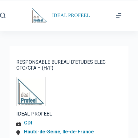
Passer
au
contenu
IDEAL PROFEEL
RESPONSABLE BUREAU D’ETUDES ELEC
CFO/CFA – (H/F)
IDEAL PROFEEL
CDI
Hauts-de-Seine
,
Ile-de-France