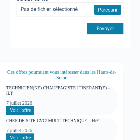
Pas de fichier sélectionné
Parcourir
Envoyer
Ces offres pourraient vous intéresser dans les Hauts-de-
Seine
TECHNICIEN(NE) CHAUFFAGISTE ITINERANT(E) –
H/F
7 juillet 2026
:
Voir l'offre
TECHNICIEN(NE)
CHEF DE SITE CVC/ MULTITECHNIQUE – H/F
CHAUFFAGISTE
ITINERANT(E)
7 juillet 2026
–
:
Voir l'offre
H/F