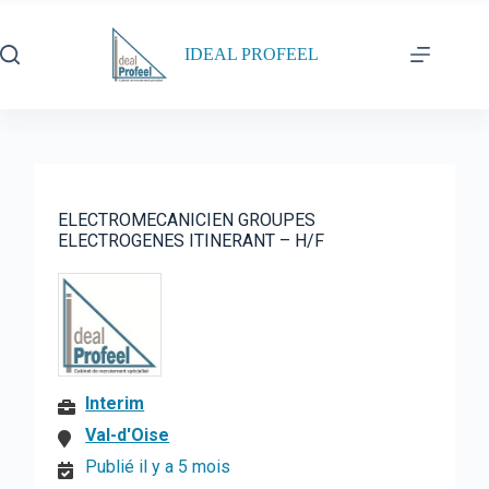
Passer
au
contenu
IDEAL PROFEEL
ELECTROMECANICIEN GROUPES
ELECTROGENES ITINERANT – H/F
Interim
Val-d'Oise
Publié il y a 5 mois