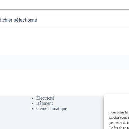
fichier sélectionné
Électricité
CFA
Bâtiment
CFO
Génie climatique
Chauffag
Pour offrir le
Climatis
stocker et/ou 
Couvert
permettra de t
CVC
Le fait de ne 