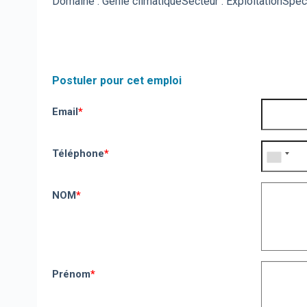
Domaine : Génie climatique
Secteur : Exploitation
Spéci
Postuler pour cet emploi
Email
*
Téléphone
*
NOM
*
Prénom
*