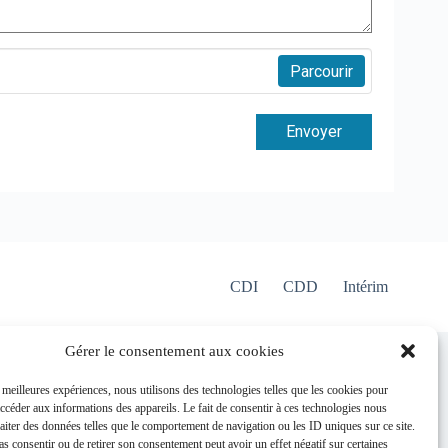
Parcourir
Envoyer
CDI
CDD
Intérim
Gérer le consentement aux cookies
e collectif
s meilleures expériences, nous utilisons des technologies telles que les cookies pour
ation
accéder aux informations des appareils. Le fait de consentir à ces technologies nous
ure
raiter des données telles que le comportement de navigation ou les ID uniques sur ce site.
pas consentir ou de retirer son consentement peut avoir un effet négatif sur certaines