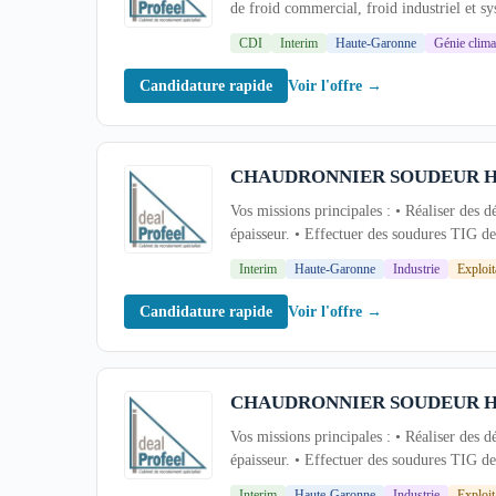
de froid commercial, froid industriel et s
environnement tertiaire, industriel ou...
CDI
Interim
Haute-Garonne
Génie clima
Voir l'offre →
Candidature rapide
CHAUDRONNIER SOUDEUR H
Vos missions principales : • Réaliser des d
épaisseur. • Effectuer des soudures TIG de 
Interim
Haute-Garonne
Industrie
Exploit
Voir l'offre →
Candidature rapide
CHAUDRONNIER SOUDEUR H
Vos missions principales : • Réaliser des d
épaisseur. • Effectuer des soudures TIG de 
Interim
Haute-Garonne
Industrie
Exploit