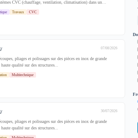
ystèmes CVC (chauffage, ventilation, climatisation) dans un
tique
Travaux
CVC
Do
07/08/2026
/
écoupes, pliages et polissages sur des pièces en inox de grande
haute qualité sur des structures...
ation
Multitechnique
Fr
30/07/2026
/
écoupes, pliages et polissages sur des pièces en inox de grande
haute qualité sur des structures...
ation
Multitechnique