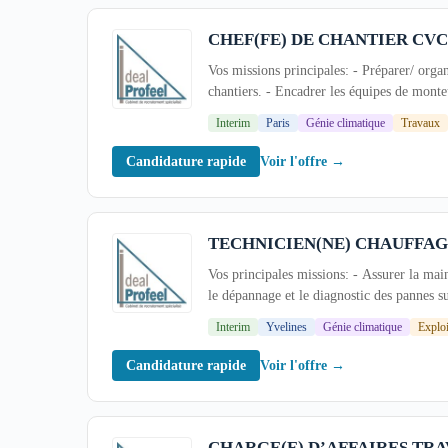
CHEF(FE) DE CHANTIER CVC 
Vos missions principales: - Préparer/ orga
chantiers. - Encadrer les équipes de monteur
Interim
Paris
Génie climatique
Travaux
Voir l'offre →
Candidature rapide
TECHNICIEN(NE) CHAUFFAGI
Vos principales missions: - Assurer la main
le dépannage et le diagnostic des pannes sur
Interim
Yvelines
Génie climatique
Exploi
Voir l'offre →
Candidature rapide
CHARGE(E) D’AFFAIRES TRA