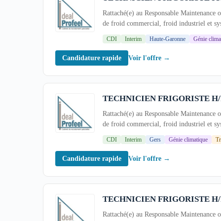
Rattaché(e) au Responsable Maintenance ou
de froid commercial, froid industriel et s
environnement tertiaire, industriel ou...
CDI
Interim
Haute-Garonne
Génie clima
Voir l'offre →
Candidature rapide
TECHNICIEN FRIGORISTE H/
Rattaché(e) au Responsable Maintenance ou
de froid commercial, froid industriel et s
environnement tertiaire, industriel ou...
CDI
Interim
Gers
Génie climatique
T
Voir l'offre →
Candidature rapide
TECHNICIEN FRIGORISTE H/
Rattaché(e) au Responsable Maintenance ou