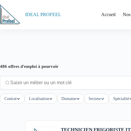
Passer
au
contenu
IDEAL PROFEEL
Accueil
Nos
486
offre
s
d'emploi à pourvoir
Contrat
Localisation
Domaine
Secteur
Spécialité
TECHNICIEN FRIGORISTE IT