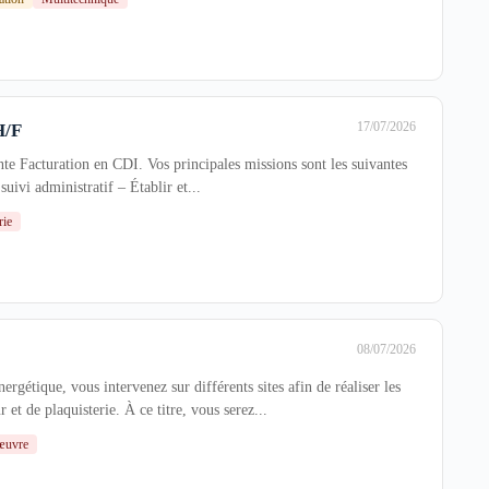
17/07/2026
H/F
te Facturation en CDI. Vos principales missions sont les suivantes
suivi administratif – Établir et...
rie
08/07/2026
F
ergétique, vous intervenez sur différents sites afin de réaliser les
r et de plaquisterie. À ce titre, vous serez...
œuvre