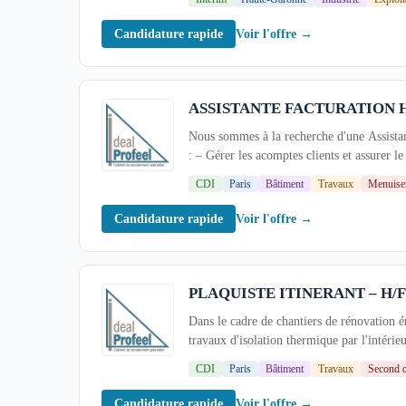
Voir l'offre →
Candidature rapide
ASSISTANTE FACTURATION 
Nous sommes à la recherche d'une Assistan
: – Gérer les acomptes clients et assurer le 
CDI
Paris
Bâtiment
Travaux
Menuise
Voir l'offre →
Candidature rapide
PLAQUISTE ITINERANT – H/
Dans le cadre de chantiers de rénovation én
travaux d'isolation thermique par l'intérieu
CDI
Paris
Bâtiment
Travaux
Second 
Voir l'offre →
Candidature rapide