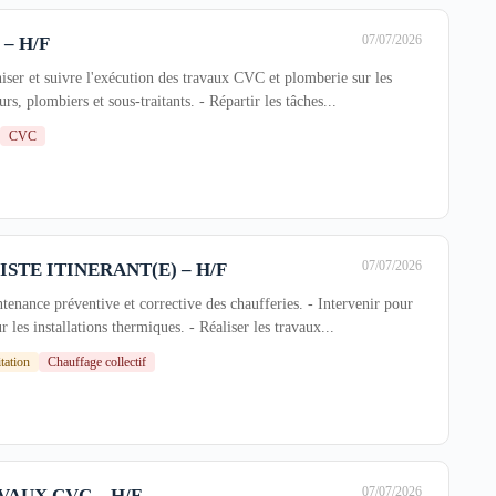
07/07/2026
– H/F
niser et suivre l'exécution des travaux CVC et plomberie sur les
s, plombiers et sous-traitants. - Répartir les tâches...
CVC
07/07/2026
STE ITINERANT(E) – H/F
tenance préventive et corrective des chaufferies. - Intervenir pour
 les installations thermiques. - Réaliser les travaux...
tation
Chauffage collectif
07/07/2026
VAUX CVC – H/F