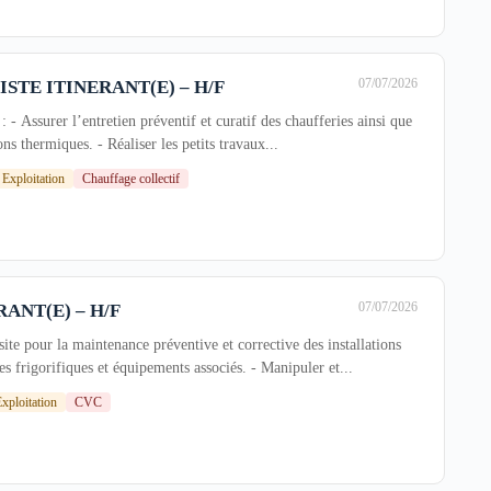
07/07/2026
STE ITINERANT(E) – H/F
: - Assurer l’entretien préventif et curatif des chaufferies ainsi que
ons thermiques. - Réaliser les petits travaux...
Exploitation
Chauffage collectif
07/07/2026
ANT(E) – H/F
 site pour la maintenance préventive et corrective des installations
s frigorifiques et équipements associés. - Manipuler et...
xploitation
CVC