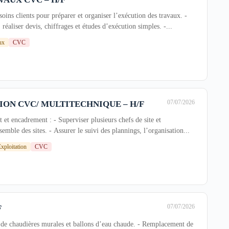
esoins clients pour préparer et organiser l’exécution des travaux. -
, réaliser devis, chiffrages et études d’exécution simples. -...
ux
CVC
07/07/2026
ION CVC/ MULTITECHNIQUE – H/F
et encadrement : - Superviser plusieurs chefs de site et
emble des sites. - Assurer le suivi des plannings, l’organisation...
xploitation
CVC
07/07/2026
F
 de chaudières murales et ballons d’eau chaude. - Remplacement de