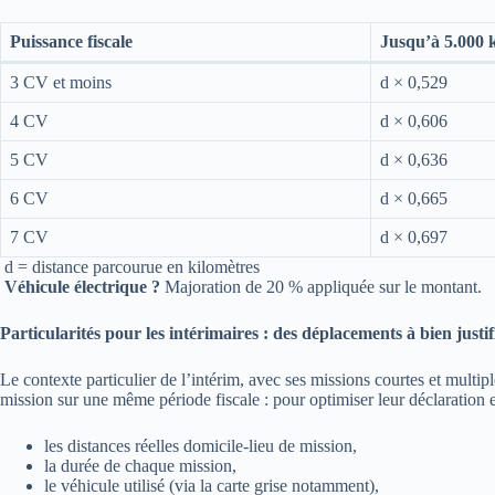
Puissance fiscale
Jusqu’à 5.000
3 CV et moins
d × 0,529
4 CV
d × 0,606
5 CV
d × 0,636
6 CV
d × 0,665
7 CV
d × 0,697
d = distance parcourue en kilomètres
Véhicule électrique ?
Majoration de 20 % appliquée sur le montant.
Particularités pour les intérimaires : des déplacements à bien justif
Le contexte particulier de l’intérim, avec ses missions courtes et mult
mission sur une même période fiscale : pour optimiser leur déclaration e
les distances réelles domicile-lieu de mission,
la durée de chaque mission,
le véhicule utilisé (via la carte grise notamment),