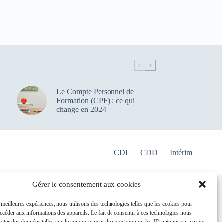
Le Compte Personnel de
Formation (CPF) : ce qui
change en 2024
CDI
CDD
Intérim
Gérer le consentement aux cookies
e collectif
s meilleures expériences, nous utilisons des technologies telles que les cookies pour
ation
accéder aux informations des appareils. Le fait de consentir à ces technologies nous
ure
raiter des données telles que le comportement de navigation ou les ID uniques sur ce site.