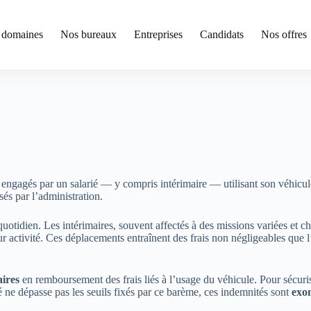
 domaines
Nos bureaux
Entreprises
Candidats
Nos offres
engagés par un salarié — y compris intérimaire — utilisant son véhicule 
osés par l’administration.
 quotidien. Les intérimaires, souvent affectés à des missions variées et
eur activité. Ces déplacements entraînent des frais non négligeables que 
aires
en remboursement des frais liés à l’usage du véhicule. Pour sécuri
 ne dépasse pas les seuils fixés par ce barème, ces indemnités sont
exon