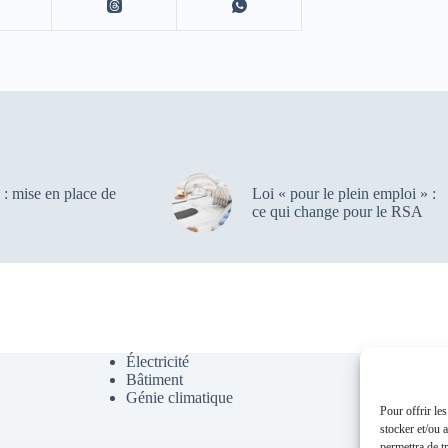
 : mise en place de
Loi « pour le plein emploi » :
ce qui change pour le RSA
Électricité
CFA
Bâtiment
CFO
Génie climatique
Chauffag
Pour offrir le
Climatis
stocker et/ou 
Couvert
permettra de t