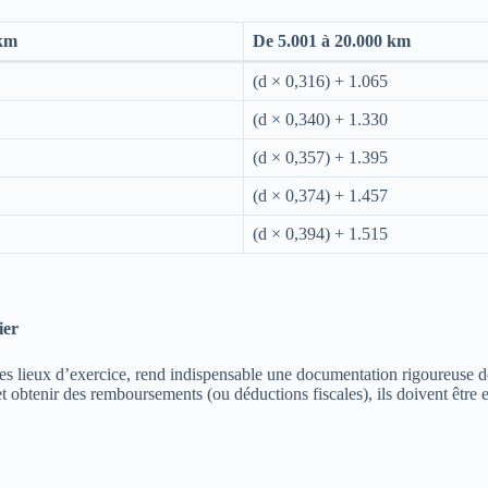
 km
De 5.001 à 20.000 km
(d × 0,316) + 1.065
(d × 0,340) + 1.330
(d × 0,357) + 1.395
(d × 0,374) + 1.457
(d × 0,394) + 1.515
ier
iples lieux d’exercice, rend indispensable une documentation rigoureuse 
t obtenir des remboursements (ou déductions fiscales), ils doivent être 